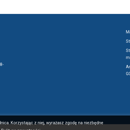
następne
posta
M
St
S
ma
58-
Ar
G
nica. Korzystając z niej, wyrażasz zgodę na niezbędne