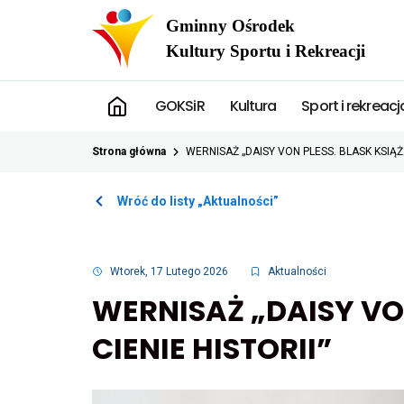
Przekierowuje
do
strony
głównej
GOKSiR
Kultura
Sport i rekreacj
Strona główna
WERNISAŻ „DAISY VON PLESS. BLASK KSIĄŻA 
Otwiera
Wróć do listy „Aktualności”
link
przenoszący
do
listy
Wtorek, 17 Lutego 2026
Aktualności
Aktualności
WERNISAŻ „DAISY VON
CIENIE HISTORII”