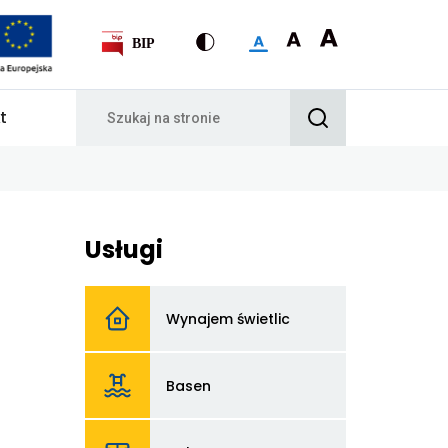
t
Usługi
Odnośnik
do
Wynajem świetlic
Wynajem
świetlic
Odnośnik
do
Basen
Basen
Odnośnik
do