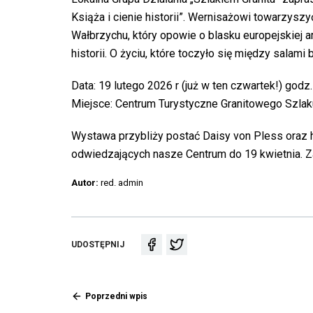
Książa i cienie historii”. Wernisażowi towarzysz
Wałbrzychu, który opowie o blasku europejskiej ar
historii. O życiu, które toczyło się między salam
Data: 19 lutego 2026 r (już w ten czwartek!) godz
Miejsce: Centrum Turystyczne Granitowego Szlaku
Wystawa przybliży postać Daisy von Pless oraz h
odwiedzających nasze Centrum do 19 kwietnia. Z
Autor:
red. admin
UDOSTĘPNIA
UDOSTĘPNIA
UDOSTĘPNIJ
LINK
LINK
DO
DO
WYDARZENIA
WYDARZENIA
NA
NA
Przekierowuje
FACEBOOKU
TWITTERZE
Poprzedni wpis
do