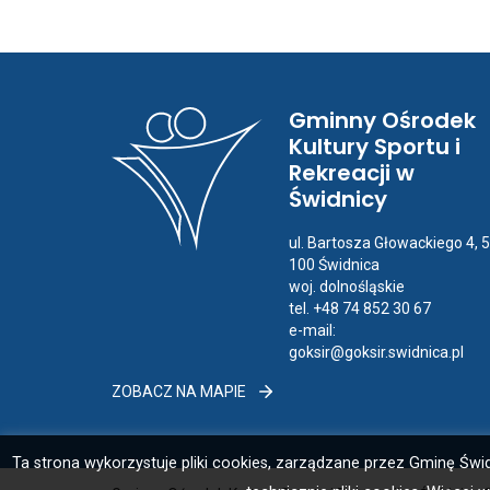
poprzedniego
posta
Gminny Ośrodek
Kultury Sportu i
Rekreacji w
Świdnicy
ul. Bartosza Głowackiego 4, 
100 Świdnica
woj. dolnośląskie
tel. +48 74 852 30 67
e-mail:
goksir@goksir.swidnica.pl
ZOBACZ
ZOBACZ NA MAPIE
NA
MAPIE
Ta strona wykorzystuje pliki cookies, zarządzane przez Gminę Świd