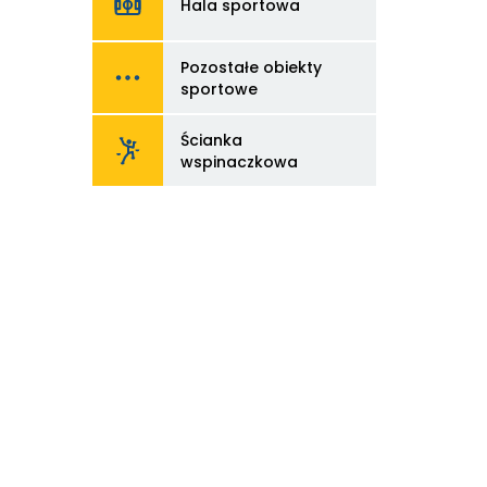
Hala sportowa
Hala
sportowa
Odnośnik
Pozostałe obiekty
do
Pozostałe
sportowe
obiekty
sportowe
Odnośnik
Ścianka
do
Ścianka
wspinaczkowa
wspinaczkow