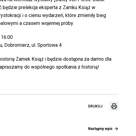
yć będzie prelekcja eksperta z Zamku Książ w
ystokracji i o cieniu wydarzeń, które zmieniły bieg
i balowymi a czasem wojennej próby.
. 16:00
, Dobromierz, ul. Sportowa 4
istorię Zamek Książ i będzie dostępna za darmo dla
apraszamy do wspólnego spotkania z historią!
DRUKUJE
DRUKUJ
WPIS
Przekier
Następny wpis
do