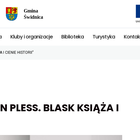
Przekierowuje
do
strony
głównej
a
Kluby i organizacje
Biblioteka
Turystyka
Kontak
I CIENIE HISTORII”
 PLESS. BLASK KSIĄŻA I