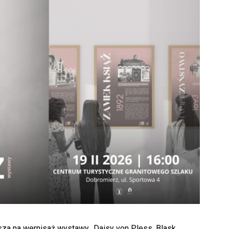
asza na wernisaż wystawy „Daisy von Pless. Blask