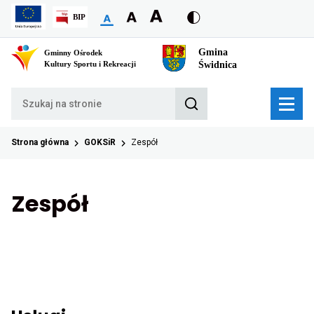
Przekierowuje
Przekierowuje
do
do
strony
strony
głównej
głównej
Strona główna
GOKSiR
Zespół
Zespół