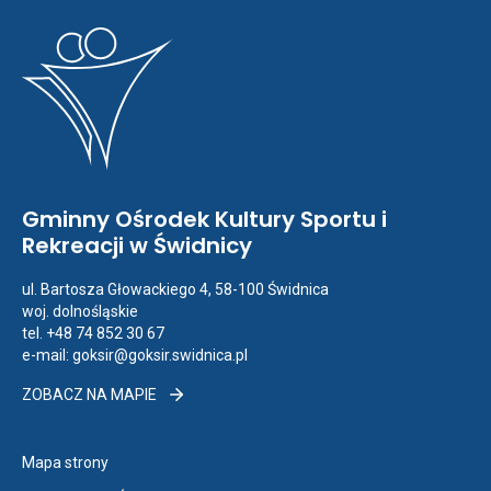
Gminny Ośrodek Kultury Sportu i
Rekreacji w Świdnicy
ul. Bartosza Głowackiego 4, 58-100 Świdnica
woj. dolnośląskie
tel. +48 74 852 30 67
e-mail:
goksir@goksir.swidnica.pl
ZOBACZ
ZOBACZ NA MAPIE
NA
MAPIE
Otwiera
Mapa strony
link