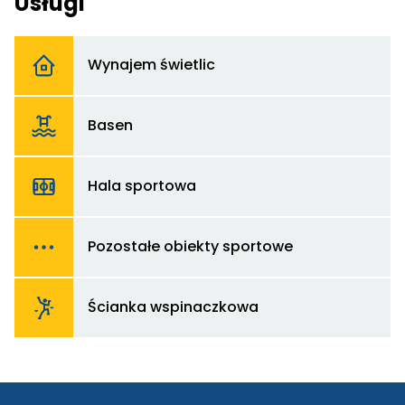
Usługi
Od
d
Wynajem świetlic
W
św
Od
d
Basen
B
Od
d
Hala sportowa
Ha
sp
Od
d
Pozostałe obiekty sportowe
Po
ob
sp
Od
d
Ścianka wspinaczkowa
Śc
w