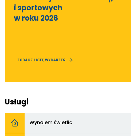
NAMI!
i sportowych
w roku 2026
OTWIERA
ZOBACZ LISTĘ WYDARZEŃ
LINK
PRZENOSZĄCY
DO
Usługi
Od
d
Wynajem świetlic
W
św
Od