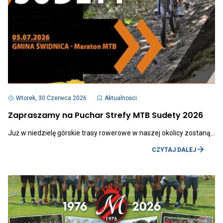
Otwiera
link
Wtorek, 30 Czerwca 2026
Aktualności
przenoszący
do
Otwi
Zapraszamy na Puchar Strefy MTB Sudety 2026
aktualności
link
Zapraszamy
prze
Już w niedzielę górskie trasy rowerowe w naszej okolicy zostaną…
na
do
Puchar
aktua
OTWI
Strefy
CZYTAJ DALEJ
Zapr
LINK
MTB
na
PRZE
Sudety
Puch
DO
2026
Stref
AKTU
MTB
ZAPR
Sude
NA
2026
PUCH
STRE
MTB