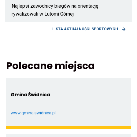
festyn
Najlepsi zawodnicy biegów na orientację
w
Bystrzycy
rywalizowali w Lutomi Górnej
Dolnej
Odnośnik
pełen
do
atrakcji
OTWIERA
Najlepsi
LISTA AKTUALNOŚCI SPORTOWYCH
i
LINK
zawodnicy
uśmiechów
PRZENOS
biegów
najmłodszych
DO
na
AKTUALN
orientację
STRONA
rywalizowali
GŁÓWNA
w
Polecane miejsca
Lutomi
Górnej
Gmina Świdnica
www.gmina.swidnica.pl
Otwiera
link