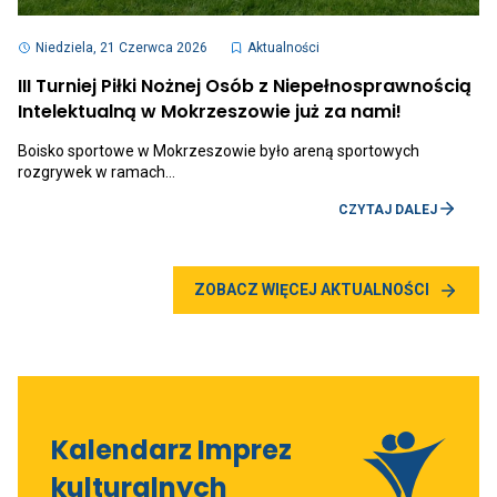
Otwiera
link
Niedziela, 21 Czerwca 2026
Aktualności
przenoszący
do
III Turniej Piłki Nożnej Osób z Niepełnosprawnością
aktualności
Otwiera
Intelektualną w Mokrzeszowie już za nami!
III
link
Turniej
przenoszą
Piłki
Boisko sportowe w Mokrzeszowie było areną sportowych
do
Nożnej
rozgrywek w ramach…
aktualności
Osób
III
z
OTWI
CZYTAJ DALEJ
Turniej
Niepełnosprawnością
LINK
Piłki
Intelektualną
PRZE
Nożnej
w
DO
Osób
Mokrzeszowie
AKTU
z
Prze
już
ZOBACZ WIĘCEJ AKTUALNOŚCI
III
Niepełnosp
do
za
TURNI
Intelektual
stro
nami!
PIŁKI
w
z
NOŻN
Mokrzeszo
aktu
OSÓB
już
Z
za
NIEP
nami!
INTE
W
Kalendarz Imprez
MOKR
JUŻ
kulturalnych
ZA