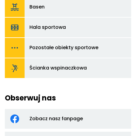
d
Basen
B
Od
d
Hala sportowa
Ha
sp
Od
d
Pozostałe obiekty sportowe
Po
ob
sp
Od
d
Ścianka wspinaczkowa
Śc
w
Obserwuj nas
Od
d
Zobacz nasz fanpage
Z
na
fa
Od
Li