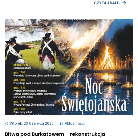
OTWI
w
CZYTAJ DALEJ
LINK
gminie
PRZE
Świdnica
DO
AKTU
WAKA
W
GMINI
ŚWID
Otwiera
link
Wtorek, 23 Czerwca 2026
Aktualności
przenoszący
do
Bitwa pod Burkatowem – rekonstrukcja
aktualności