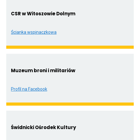
przenoszący
do
www.gmina.swidnica.pl
CSR w Witoszowie Dolnym
Ścianka wspinaczkowa
Otwiera
link
przenoszący
do
Ścianka
Muzeum broni i militariów
wspinaczkowa
Profil na Facebook
Otwiera
link
przenoszący
do
Profil
Świdnicki Ośrodek Kultury
na
Facebook