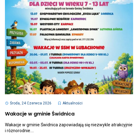
AKTU
„Caro”
50
Makowice
LAT
KLUB
PIŁK
PŁOM
„CAR
MAKO
Otwiera
link
Środa, 24 Czerwca 2026
Aktualności
przenoszący
do
Otwiera
Wakacje w gminie Świdnica
aktualności
link
Wakacje
przenoszący
Wakacje w gminie Świdnica zapowiadają się niezwykle atrakcyjnie
w
do
gminie
i różnorodnie.…
aktualności
Świdnica
Wakacje