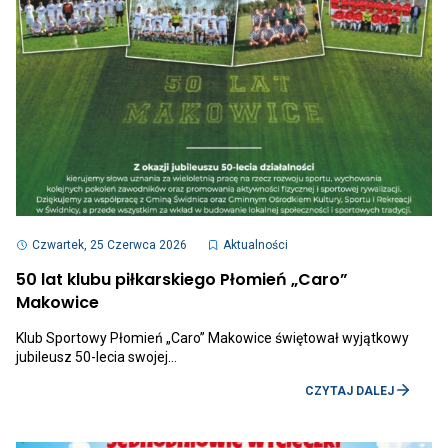
SUDE
2026
Otwiera
link
Czwartek, 25 Czerwca 2026
Aktualności
przenoszący
do
50 lat klubu piłkarskiego Płomień „Caro”
aktualności
Otwiera
Makowice
50
link
lat
przenoszący
klubu
Klub Sportowy Płomień „Caro” Makowice świętował wyjątkowy
do
piłkarskiego
jubileusz 50-lecia swojej…
aktualności
Płomień
50
„Caro”
OTWI
lat
CZYTAJ DALEJ
Makowice
LINK
klubu
PRZE
piłkarskiego
DO
Płomień