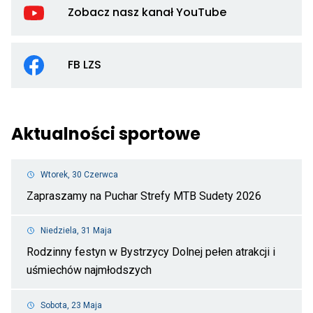
d
ot
Zobacz nasz kanał YouTube
Z
si
na
w
ka
no
Od
Yo
za
d
Li
FB LZS
pr
F
ot
L
si
Li
w
ot
no
si
za
w
Aktualności sportowe
pr
no
za
pr
Wtorek, 30 Czerwca
Zapraszamy na Puchar Strefy MTB Sudety 2026
Odnośnik
do
Zapraszamy
Niedziela, 31 Maja
na
Rodzinny festyn w Bystrzycy Dolnej pełen atrakcji i
Puchar
Strefy
uśmiechów najmłodszych
MTB
Odnośnik
Sudety
do
2026
Rodzinny
Sobota, 23 Maja