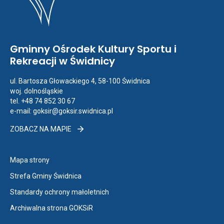
Gminny Ośrodek Kultury Sportu i
Rekreacji w Świdnicy
ul. Bartosza Głowackiego 4, 58-100 Świdnica
woj. dolnośląskie
tel. +48 74 852 30 67
e-mail:
goksir@goksir.swidnica.pl
ZOBACZ
ZOBACZ NA MAPIE
NA
MAPIE
Otwiera
Mapa strony
link
Otwiera
Strefa Gminy Świdnica
przenoszący
link
Otwiera
Standardy ochrony małoletnich
do
przenoszący
link
Mapa
Otwiera
Archiwalna strona GOKSiR
do
przenoszący
strony
link
Strefa