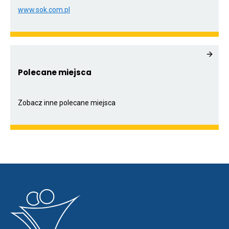
www.sok.com.pl
Otwiera
link
przenoszący
do
www.sok.com.pl
Polecane miejsca
Zobacz inne polecane miejsca
Otwiera
link
przenoszący
do
listy
polecanych
stron